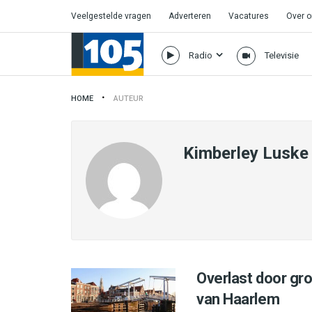
Veelgestelde vragen
Adverteren
Vacatures
Over 
Radio
Televisie
HOME
AUTEUR
Kimberley Luske
Overlast door gr
van Haarlem