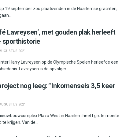
 op 19 september zou plaatsvinden in de Haarlemse grachten,
aan....
fé Lavreysen’, met gouden plak herleeft
 sporthistorie
AUGUSTUS 2021
inter Harry Lavreysen op de Olympische Spelen herleefde een
iedenis. Lavreysen is de opvolger...
roject nog leeg: “Inkomenseis 3,5 keer
AUGUSTUS 2021
 nieuwbouwcomplex Plaza West in Haarlem heeft grote moeite
te krijgen. Van de...