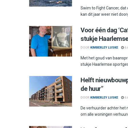
Swim to Fight Cancer, dat
kan dit jaar weer niet doorg
Voor één dag ‘Ca
stukje Haarlemse
DOOR
KIMBERLEY LUSKE
6 
Met het goud van baanspr
stukje Haarlemse sportgesh
Helft nieuwbouwp
de huur”
DOOR
KIMBERLEY LUSKE
6 
De verhuurder achter het
om alle woningen verhuurd 