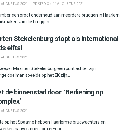
 AUGUSTUS 2021 - UPDATED ON 14 AUGUSTUS 2021
ember een groot onderhoud aan meerdere bruggen in Haarlem.
ikmaken van die bruggen...
en Stekelenburg stopt als international
s elftal
 AUGUSTUS 2021
-keeper Maarten Stekelenburg een punt achter zijn
rige doelman speelde op het EK zijn...
t de binnenstad door: ‘Bediening op
complex’
 AUGUSTUS 2021
te op het Spaarne hebben Haarlemse brugwachters en
 werken nauw samen, om ervoor...