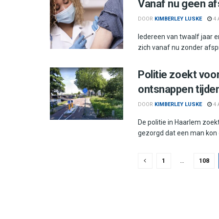
Vanaf nu geen af
DOOR
KIMBERLEY LUSKE
4 
Iedereen van twaalf jaar 
zich vanaf nu zonder afspr
Politie zoekt voo
ontsnappen tijde
DOOR
KIMBERLEY LUSKE
4 
De politie in Haarlem zoe
gezorgd dat een man kon 
1
…
108