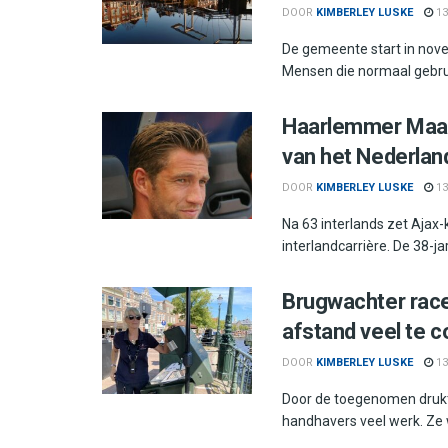
DOOR
KIMBERLEY LUSKE
13
De gemeente start in nov
Mensen die normaal gebru
Haarlemmer Maart
van het Nederland
DOOR
KIMBERLEY LUSKE
13
Na 63 interlands zet Ajax
interlandcarrière. De 38-ja
Brugwachter race
afstand veel te 
DOOR
KIMBERLEY LUSKE
13
Door de toegenomen druk
handhavers veel werk. Ze