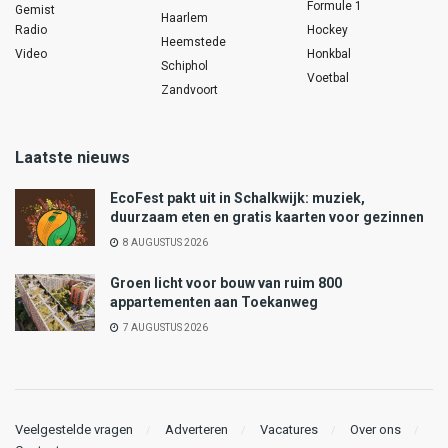
Formule 1
Gemist
Haarlem
Radio
Hockey
Heemstede
Video
Honkbal
Schiphol
Voetbal
Zandvoort
Laatste nieuws
EcoFest pakt uit in Schalkwijk: muziek,
duurzaam eten en gratis kaarten voor gezinnen
8 AUGUSTUS 2026
Groen licht voor bouw van ruim 800
appartementen aan Toekanweg
7 AUGUSTUS 2026
Veelgestelde vragen
Adverteren
Vacatures
Over ons