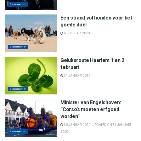
Evenementen
Een strand vol honden voor het
goede doel
6 FEBRUARI 2020
Evenementen
Geluksroute Haarlem 1 en 2
februari
31 JANUARI 2020
Evenementen
Minister van Engelshoven:
“Corso’s moeten erfgoed
worden”
30 JANUARI 2020 - UPDATED ON 31 JANUARI
Evenementen
2020