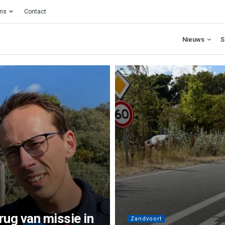
ons
Contact
Nieuws
S
ug van missie in
Zandvoort