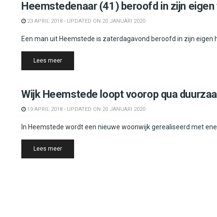
Heemstedenaar (41) beroofd in zijn eigen
23 APRIL 2018 - UPDATED ON 20 JANUARI 2020
Een man uit Heemstede is zaterdagavond beroofd in zijn eigen h
Details
Lees meer
Heemstede
Wijk Heemstede loopt voorop qua duurza
19 APRIL 2018 - UPDATED ON 20 JANUARI 2020
In Heemstede wordt een nieuwe woonwijk gerealiseerd met ene
Details
Lees meer