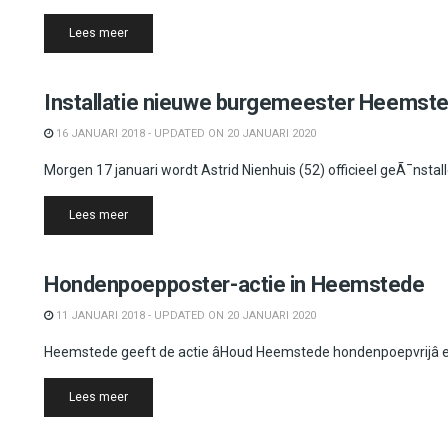
Details
Lees meer
Heemstede
Installatie nieuwe burgemeester Heemst
16 JANUARI 2018 - UPDATED ON 20 JANUARI 2020
Morgen 17 januari wordt Astrid Nienhuis (52) officieel geÃ¯nst
Details
Lees meer
Heemstede
Hondenpoepposter-actie in Heemstede
11 JANUARI 2018 - UPDATED ON 20 JANUARI 2020
Heemstede geeft de actie âHoud Heemstede hondenpoepvrijâ e
Details
Lees meer
Heemstede