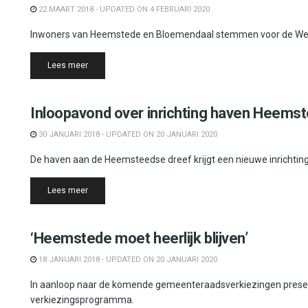
22 MAART 2018 - UPDATED ON 4 FEBRUARI 2020
Inwoners van Heemstede en Bloemendaal stemmen voor de Wet op
Details
Lees meer
Heemstede
Inloopavond over inrichting haven Heems
30 JANUARI 2018 - UPDATED ON 20 JANUARI 2020
De haven aan de Heemsteedse dreef krijgt een nieuwe inrichting
Details
Lees meer
Heemstede
‘Heemstede moet heerlijk blijven’
18 JANUARI 2018 - UPDATED ON 20 JANUARI 2020
In aanloop naar de komende gemeenteraadsverkiezingen pres
verkiezingsprogramma.