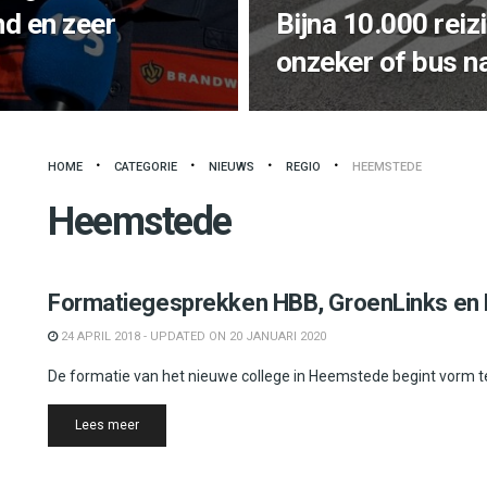
d en zeer
Bijna 10.000 rei
onzeker of bus na 
HOME
CATEGORIE
NIEUWS
REGIO
HEEMSTEDE
Heemstede
Heemstede
Formatiegesprekken HBB, GroenLinks en
24 APRIL 2018 - UPDATED ON 20 JANUARI 2020
De formatie van het nieuwe college in Heemstede begint vorm te
Details
Lees meer
Heemstede