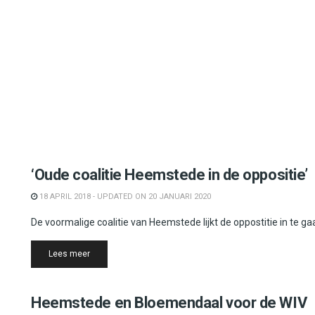
Heemstede
‘Oude coalitie Heemstede in de oppositie’
18 APRIL 2018 - UPDATED ON 20 JANUARI 2020
De voormalige coalitie van Heemstede lijkt de oppostitie in te ga
Details
Lees meer
Bloemendaal
Heemstede en Bloemendaal voor de WIV