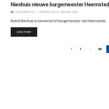
Nienhuis nieuwe burgemeester Heemste
6 DECEMBER 2017 - UPDATED ON 20 JANUARI 2020
Astrid Nienhuis is benoemd tot burgemeester van Heemstede.
Details
Lees meer
1
…
80