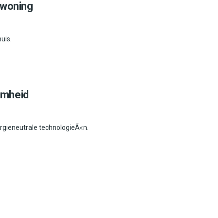
 woning
uis.
amheid
rgieneutrale technologieÃ«n.