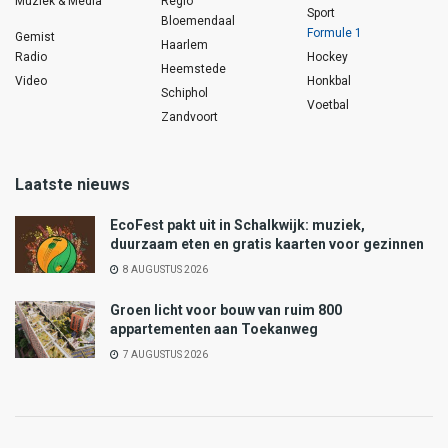
Muziek & Media
Regio
Sport
Bloemendaal
Formule 1
Gemist
Haarlem
Radio
Hockey
Heemstede
Video
Honkbal
Schiphol
Voetbal
Zandvoort
Laatste nieuws
EcoFest pakt uit in Schalkwijk: muziek,
duurzaam eten en gratis kaarten voor gezinnen
8 AUGUSTUS 2026
Groen licht voor bouw van ruim 800
appartementen aan Toekanweg
7 AUGUSTUS 2026