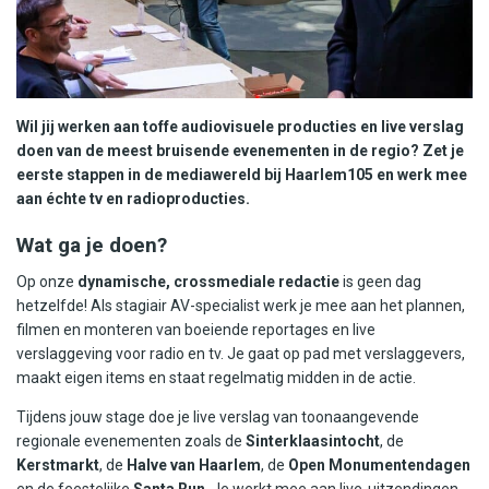
Wil jij werken aan toffe audiovisuele producties en live verslag
doen van de meest bruisende evenementen in de regio? Zet je
eerste stappen in de mediawereld bij Haarlem105 en werk mee
aan échte tv en radioproducties.
Wat ga je doen?
Op onze
dynamische, crossmediale redactie
is geen dag
hetzelfde! Als stagiair AV-specialist werk je mee aan het plannen,
filmen en monteren van boeiende reportages en live
verslaggeving voor radio en tv. Je gaat op pad met verslaggevers,
maakt eigen items en staat regelmatig midden in de actie.
Tijdens jouw stage doe je live verslag van toonaangevende
regionale evenementen zoals de
Sinterklaasintocht
, de
Kerstmarkt
, de
Halve van Haarlem
, de
Open Monumentendagen
en de feestelijke
Santa Run
. Je werkt mee aan live-uitzendingen