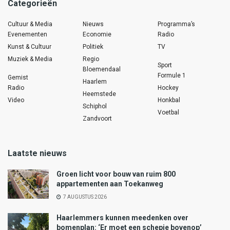
Categorieën
Cultuur & Media
Nieuws
Programma’s
Evenementen
Economie
Radio
Kunst & Cultuur
Politiek
TV
Muziek & Media
Regio
Sport
Bloemendaal
Formule 1
Gemist
Haarlem
Radio
Hockey
Heemstede
Video
Honkbal
Schiphol
Voetbal
Zandvoort
Laatste nieuws
Groen licht voor bouw van ruim 800
appartementen aan Toekanweg
7 AUGUSTUS 2026
Haarlemmers kunnen meedenken over
bomenplan: ‘Er moet een schepje bovenop’