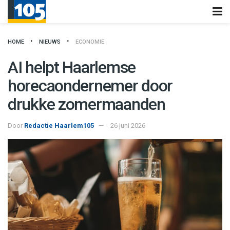
HOME
NIEUWS
ECONOMIE
AI helpt Haarlemse
horecaondernemer door
drukke zomermaanden
Door
Redactie Haarlem105
26 juni 2026