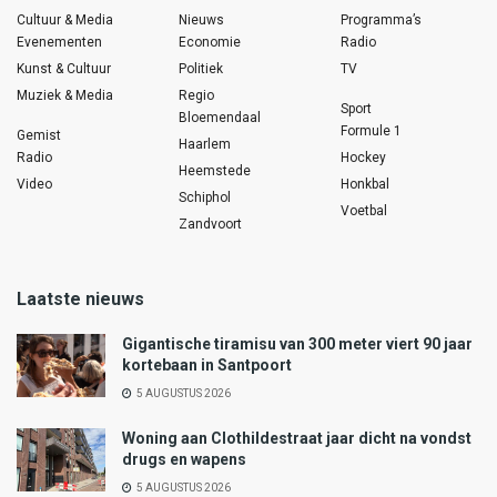
Cultuur & Media
Nieuws
Programma’s
Evenementen
Economie
Radio
Kunst & Cultuur
Politiek
TV
Muziek & Media
Regio
Sport
Bloemendaal
Formule 1
Gemist
Haarlem
Radio
Hockey
Heemstede
Video
Honkbal
Schiphol
Voetbal
Zandvoort
Laatste nieuws
Gigantische tiramisu van 300 meter viert 90 jaar
kortebaan in Santpoort
5 AUGUSTUS 2026
Woning aan Clothildestraat jaar dicht na vondst
drugs en wapens
5 AUGUSTUS 2026