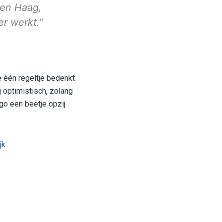
Den Haag,
er werkt.”
je één regeltje bedenkt
j optimistisch, zolang
go een beetje opzij
jk