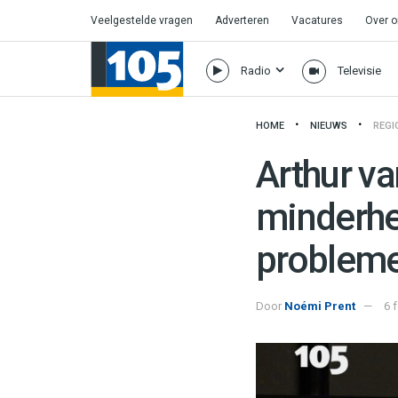
Veelgestelde vragen
Adverteren
Vacatures
Over 
Radio
Televisie
HOME
NIEUWS
REGI
Arthur va
minderhe
probleme
Door
Noémi Prent
6 