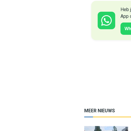
Heb j
App 
Wh
MEER NIEUWS