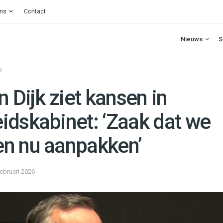
ons
Contact
Nieuws
S
O
n Dijk ziet kansen in
idskabinet: ‘Zaak dat we
n nu aanpakken’
februari 2026