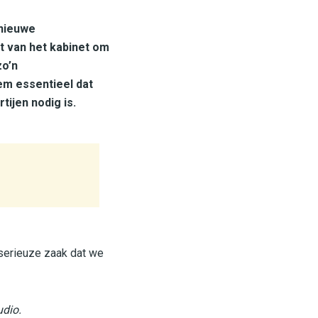
 nieuwe
rt van het kabinet om
zo’n
em essentieel dat
ijen nodig is.
 serieuze zaak dat we
udio.