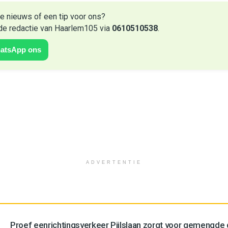
e nieuws of een tip voor ons?
de redactie van Haarlem105 via
0610510538
.
atsApp ons
ADVERTENTIE
Proef eenrichtingsverkeer Pijlslaan zorgt voor gemengde