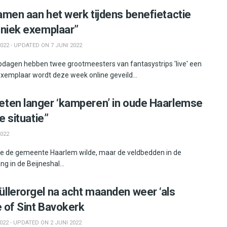
amen aan het werk tijdens benefietactie
Uniek exemplaar”
022 - UPDATED ON 7 JUNI 2022
pdagen hebben twee grootmeesters van fantasystrips 'live' een
exemplaar wordt deze week online geveild...
ten langer ‘kamperen’ in oude Haarlemse
e situatie”
2022
die de gemeente Haarlem wilde, maar de veldbedden in de
 in de Beijneshal...
llerorgel na acht maanden weer ‘als
e of Sint Bavokerk
022 - UPDATED ON 2 JUNI 2022