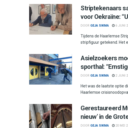
Striptekenaars s
voor Oekraïne: “
DOOR
GEJA SIKMA
6 JUNI 2
Tijdens de Haarlemse Stri
stripfiguur getekend. Het 
Asielzoekers moe
sporthal: “Ernstig
DOOR
GEJA SIKMA
2 JUNI 
Het was de laatste optie 
Haarlemse crisisnoodopvang
Gerestaureerd Mü
nieuw’ in de Grot
DOOR
GEJA SIKMA
20 MEI 2