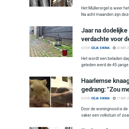
Het Müllerorgel is weer he
Na acht maanden zijn deze
Jaar na dodelijke
verdachte voor d
DOOR
GEJA SIKMA
20 MEI 2
Het wordt een beladen dag 
geleden werd de 45-jarige.
Haarlemse knaagd
gedrang: “Zou me 
DOOR
GEJA SIKMA
17 MEI 2
Door de woningnood is de 
vaker een volkstuin of zoal