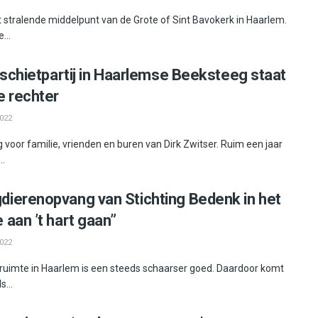
t stralende middelpunt van de Grote of Sint Bavokerk in Haarlem.
...
 schietpartij in Haarlemse Beeksteeg staat
e rechter
022
voor familie, vrienden en buren van Dirk Zwitser. Ruim een jaar
..
ierenopvang van Stichting Bedenk in het
aan ’t hart gaan”
022
ruimte in Haarlem is een steeds schaarser goed. Daardoor komt
s...