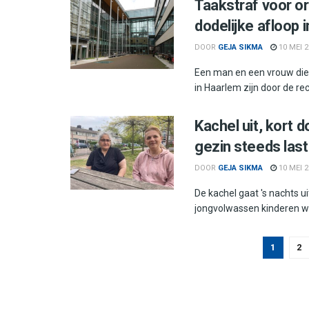
Taakstraf voor o
dodelijke afloop
DOOR
GEJA SIKMA
10 MEI 2
Een man en een vrouw die 
in Haarlem zijn door de rec
Kachel uit, kort 
gezin steeds last
DOOR
GEJA SIKMA
10 MEI 2
De kachel gaat 's nachts u
jongvolwassen kinderen 
1
2