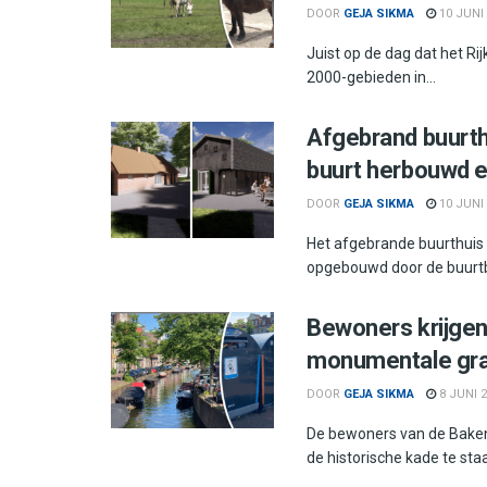
DOOR
GEJA SIKMA
10 JUNI
Juist op de dag dat het R
2000-gebieden in...
Afgebrand buurth
buurt herbouwd 
DOOR
GEJA SIKMA
10 JUNI
Het afgebrande buurthuis
opgebouwd door de buurtbe
Bewoners krijgen
monumentale grac
DOOR
GEJA SIKMA
8 JUNI 
De bewoners van de Bakene
de historische kade te sta