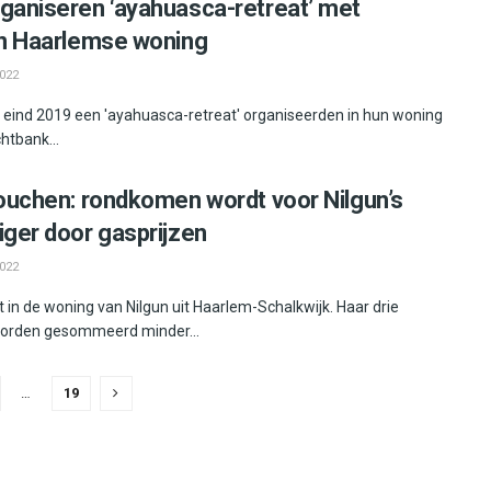
rganiseren ‘ayahuasca-retreat’ met
 in Haarlemse woning
022
eind 2019 een 'ayahuasca-retreat' organiseerden in hun woning
htbank...
douchen: rondkomen wordt voor Nilgun’s
iger door gasprijzen
022
it in de woning van Nilgun uit Haarlem-Schalkwijk. Haar drie
worden gesommeerd minder...
…
19