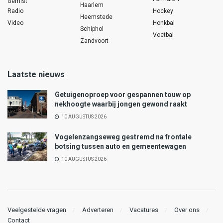
Gemist
Haarlem
Radio
Hockey
Heemstede
Video
Honkbal
Schiphol
Voetbal
Zandvoort
Laatste nieuws
Getuigenoproep voor gespannen touw op
nekhoogte waarbij jongen gewond raakt
10 AUGUSTUS 2026
Vogelenzangseweg gestremd na frontale
botsing tussen auto en gemeentewagen
10 AUGUSTUS 2026
Veelgestelde vragen
Adverteren
Vacatures
Over ons
Contact