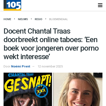
HOME
NIEUWS
REGIO
BLOEMENDAAL
Docent Chantal Traas
doorbreekt online taboes: ‘Een
boek voor jongeren over porno
wekt interesse’
Door
Noémi Prent
12 november 2025