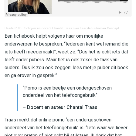
Haarlem105
·
Schrijver en docent Chantal Traas over haar debuutroman Gesnapt
Een fictieboek helpt volgens haar om moeilijke
onderwerpen te bespreken. “Iedereen kent wel iemand die
iets heeft meegemaakt”, weet ze. “Dus het is echt iets dat
leeft onder pubers. Maar het is ook zeker de taak van
ouders. Dus ik zou ook zeggen: lees met je puber dit boek
en ga erover in gesprek.”
“Porno is een beetje een ondergeschoven
onderdeel van het telefoongebruik”
– Docent en auteur Chantal Traas
Traas merkt dat online porno ‘een ondergeschoven
onderdeel van het telefoongebruik’ is. “Iets waar we liever
niet over praten of niet echt bij stilstaan. Ik denk dat het