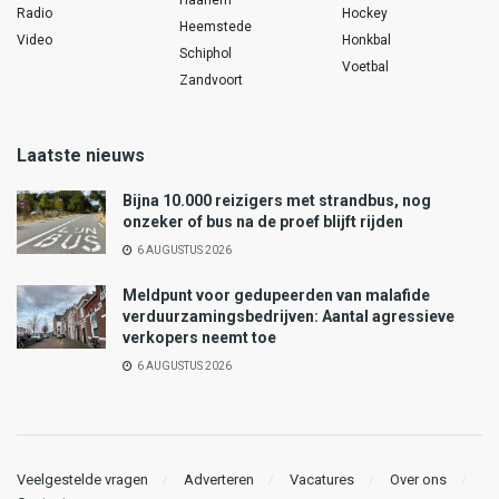
Radio
Hockey
Heemstede
Video
Honkbal
Schiphol
Voetbal
Zandvoort
Laatste nieuws
Bijna 10.000 reizigers met strandbus, nog
onzeker of bus na de proef blijft rijden
6 AUGUSTUS 2026
Meldpunt voor gedupeerden van malafide
verduurzamingsbedrijven: Aantal agressieve
verkopers neemt toe
6 AUGUSTUS 2026
Veelgestelde vragen
Adverteren
Vacatures
Over ons