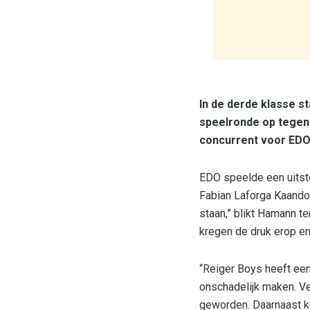
In de derde klasse s
speelronde op tegen 
concurrent voor EDO,
EDO speelde een uitste
Fabian Laforga Kaandor
staan,” blikt Hamann t
kregen de druk erop e
“Reiger Boys heeft een
onschadelijk maken. Ve
geworden. Daarnaast ku