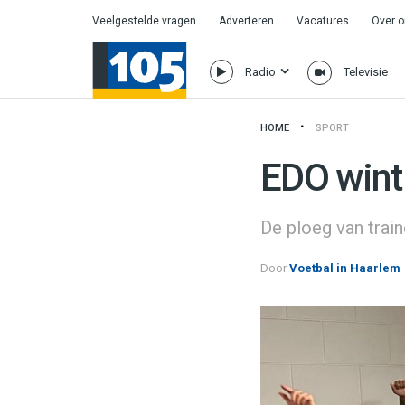
Veelgestelde vragen
Adverteren
Vacatures
Over 
Radio
Televisie
HOME
SPORT
EDO wint 
De ploeg van trai
Door
Voetbal in Haarlem