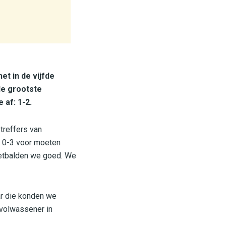
t in de vijfde
de grootste
af: 1-2.
treffers van
t 0-3 voor moeten
voetbalden we goed. We
ar die konden we
 volwassener in