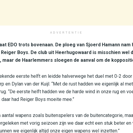
ADVERTENTIE
taat EDO trots bovenaan. De ploeg van Sjoerd Hamann nam he
Reiger Boys. De club uit Heerhugowaard is misschien wel 
 maar de Haarlemmers sloegen de aanval om de koppositie 
kende eerste helft en leidde halverwege het duel met 0-2 door 
p en Dylan van der Kuijl. “Met de rust hadden we eigenlijk al me
erug. “De eerste helft hadden we de harde wind in onze rug en 
n daar had Reiger Boys moeite mee.”
 aantal wapens zoals buitenspelers van de buitencategorie, ma
rgeleken met vorig seizoen zijn we daar echt een stuk beter en
nnen we eigenlijk altijd onze eigen wapens wel inzetten.”