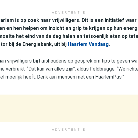
ADVERTENTIE
rlem is op zoek naar vrijwilligers. Dit is een initiatief wa
 en hen helpen om inzicht en grip te krijgen op hun energ
ite het eind van de dag halen en fatsoenlijk eten op tafel 
or bij de Energiebank, uit bij
Haarlem Vandaag
.
n vrijwilligers bij huishoudens op gesprek om tips te geven w
e verbruikt. “Dat kan van alles zijn”, aldus Feldbrugge. “We richt
eel moeilijk heeft. Denk aan mensen met een HaarlemPas.”
ADVERTENTIE