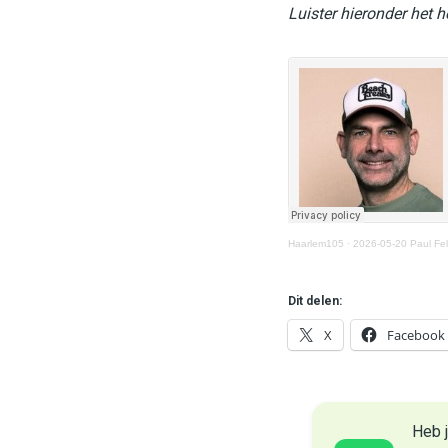
Luister hieronder het 
Haarlem105
·
2026-05-20 Paul Fel
Dit delen:
X
Facebook
Heb j