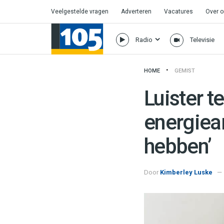
Veelgestelde vragen
Adverteren
Vacatures
Over 
Radio
Televisie
HOME
GEMIST
Luister t
energiea
hebben’
Door
Kimberley Luske