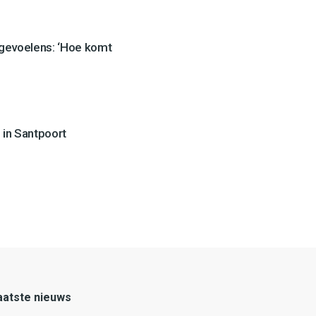
 gevoelens: ‘Hoe komt
 in Santpoort
aatste nieuws