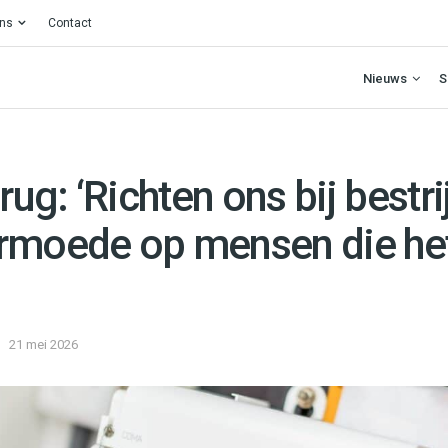
ons
Contact
Nieuws
S
erug: ‘Richten ons bij bestr
rmoede op mensen die het
21 mei 2026