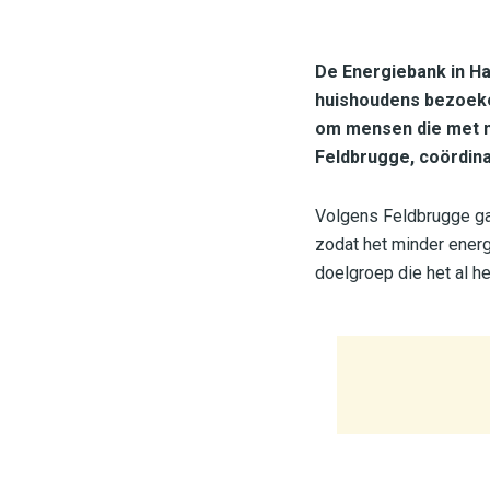
De Energiebank in Haa
huishoudens bezoeken
om mensen die met moe
Feldbrugge, coördinat
Volgens Feldbrugge gaa
zodat het minder energi
doelgroep die het al h