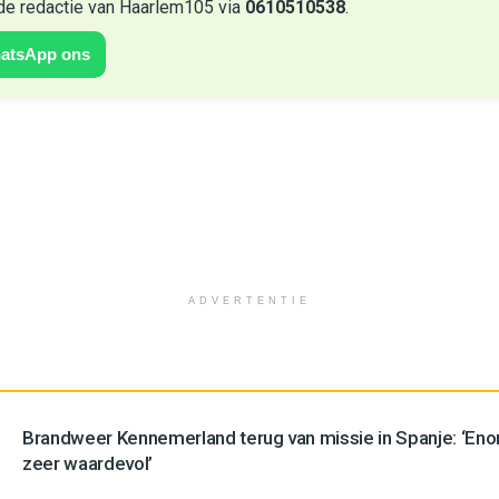
de redactie van Haarlem105 via
0610510538
.
atsApp ons
ADVERTENTIE
Brandweer Kennemerland terug van missie in Spanje: ‘En
zeer waardevol’