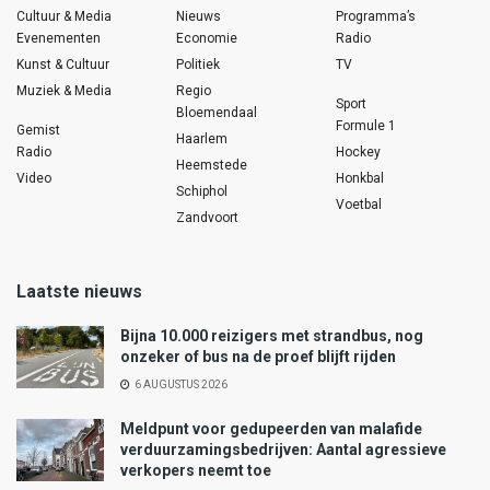
Cultuur & Media
Nieuws
Programma’s
Evenementen
Economie
Radio
Kunst & Cultuur
Politiek
TV
Muziek & Media
Regio
Sport
Bloemendaal
Formule 1
Gemist
Haarlem
Radio
Hockey
Heemstede
Video
Honkbal
Schiphol
Voetbal
Zandvoort
Laatste nieuws
Bijna 10.000 reizigers met strandbus, nog
onzeker of bus na de proef blijft rijden
6 AUGUSTUS 2026
Meldpunt voor gedupeerden van malafide
verduurzamingsbedrijven: Aantal agressieve
verkopers neemt toe