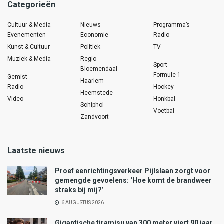
Categorieën
Cultuur & Media
Nieuws
Programma’s
Evenementen
Economie
Radio
Kunst & Cultuur
Politiek
TV
Muziek & Media
Regio
Sport
Bloemendaal
Formule 1
Gemist
Haarlem
Radio
Hockey
Heemstede
Video
Honkbal
Schiphol
Voetbal
Zandvoort
Laatste nieuws
Proef eenrichtingsverkeer Pijlslaan zorgt voor
gemengde gevoelens: ‘Hoe komt de brandweer
straks bij mij?’
6 AUGUSTUS 2026
Gigantische tiramisu van 300 meter viert 90 jaar