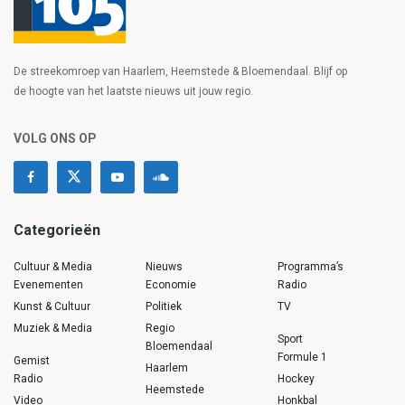
De streekomroep van Haarlem, Heemstede & Bloemendaal. Blijf op
de hoogte van het laatste nieuws uit jouw regio.
VOLG ONS OP
Categorieën
Cultuur & Media
Nieuws
Programma’s
Evenementen
Economie
Radio
Kunst & Cultuur
Politiek
TV
Muziek & Media
Regio
Sport
Bloemendaal
Formule 1
Gemist
Haarlem
Radio
Hockey
Heemstede
Video
Honkbal