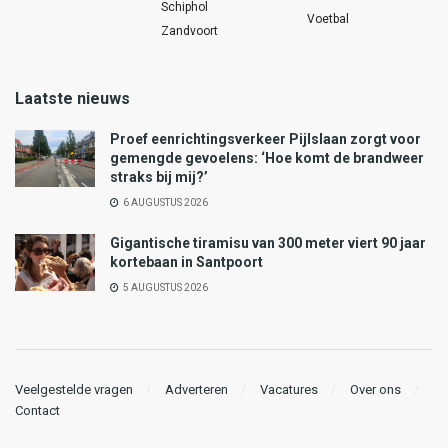
Schiphol
Voetbal
Zandvoort
Laatste nieuws
Proef eenrichtingsverkeer Pijlslaan zorgt voor
gemengde gevoelens: ‘Hoe komt de brandweer
straks bij mij?’
6 AUGUSTUS 2026
Gigantische tiramisu van 300 meter viert 90 jaar
kortebaan in Santpoort
5 AUGUSTUS 2026
Veelgestelde vragen
Adverteren
Vacatures
Over ons
Contact