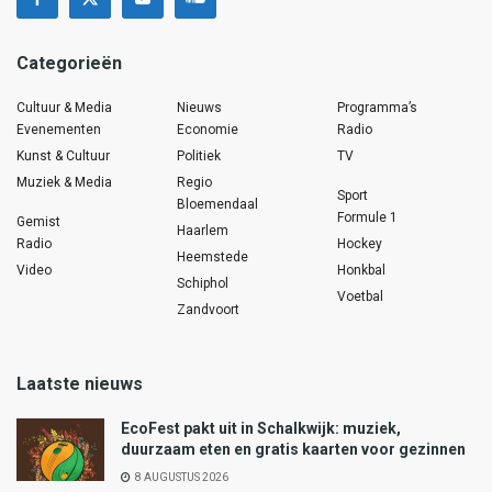
Categorieën
Cultuur & Media
Nieuws
Programma’s
Evenementen
Economie
Radio
Kunst & Cultuur
Politiek
TV
Muziek & Media
Regio
Sport
Bloemendaal
Formule 1
Gemist
Haarlem
Radio
Hockey
Heemstede
Video
Honkbal
Schiphol
Voetbal
Zandvoort
Laatste nieuws
EcoFest pakt uit in Schalkwijk: muziek,
duurzaam eten en gratis kaarten voor gezinnen
8 AUGUSTUS 2026