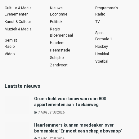
Cultuur & Media
Nieuws
Programma’s
Evenementen
Economie
Radio
Kunst & Cultuur
Politiek
TV
Muziek & Media
Regio
Sport
Bloemendaal
Formule 1
Gemist
Haarlem
Radio
Hockey
Heemstede
Video
Honkbal
Schiphol
Voetbal
Zandvoort
Laatste nieuws
Groen licht voor bouw van ruim 800
appartementen aan Toekanweg
7 AUGUSTUS 2026
Haarlemmers kunnen meedenken over
bomenplan: ‘Er moet een schepje bovenop’
7 AUGUSTUS 2026