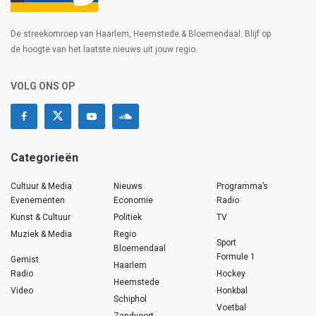
De streekomroep van Haarlem, Heemstede & Bloemendaal. Blijf op
de hoogte van het laatste nieuws uit jouw regio.
VOLG ONS OP
Categorieën
Cultuur & Media
Nieuws
Programma’s
Evenementen
Economie
Radio
Kunst & Cultuur
Politiek
TV
Muziek & Media
Regio
Sport
Bloemendaal
Formule 1
Gemist
Haarlem
Radio
Hockey
Heemstede
Video
Honkbal
Schiphol
Voetbal
Zandvoort