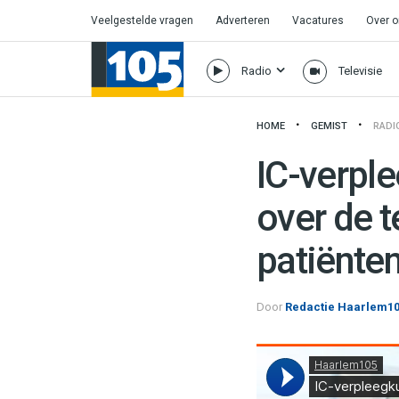
Veelgestelde vragen
Adverteren
Vacatures
Over 
Radio
Televisie
HOME
GEMIST
RADI
IC-verpl
over de 
patiënte
Door
Redactie Haarlem1
Haarlem105
·
IC-verpleegkundige