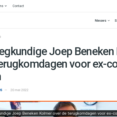
ons
Contact
Nieuws
S
O
eegkundige Joep Beneken
terugkomdagen voor ex-co
n
05
20 mei 2022
 Joep Beneken Kolmer over de de terugkomdagen voor ex-covid patiënten