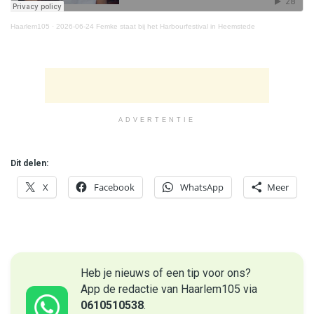
Haarlem105
·
2026-06-24 Femke staat bij het Harbourfestival in Heemstede
ADVERTENTIE
Dit delen:
X
Facebook
WhatsApp
Meer
Heb je nieuws of een tip voor ons?
App de redactie van Haarlem105 via
0610510538
.