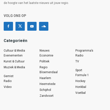
de hoogte van het laatste nieuws uit jouw regio.
VOLG ONS OP
Categorieën
Cultuur & Media
Nieuws
Programma’s
Evenementen
Economie
Radio
Kunst & Cultuur
Politiek
TV
Muziek & Media
Regio
Sport
Bloemendaal
Formule 1
Gemist
Haarlem
Radio
Hockey
Heemstede
Video
Honkbal
Schiphol
Voetbal
Zandvoort