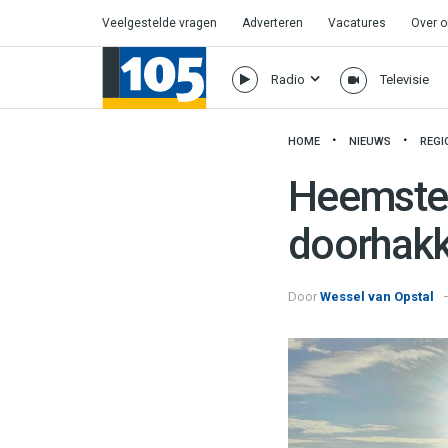
Veelgestelde vragen
Adverteren
Vacatures
Over 
Radio
Televisie
HOME
NIEUWS
REGI
Heemsted
doorhakk
Door
Wessel van Opstal