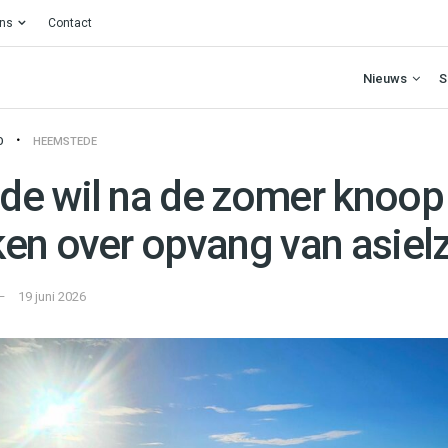
ons
Contact
Nieuws
S
O
HEEMSTEDE
e wil na de zomer knoop
en over opvang van asiel
19 juni 2026