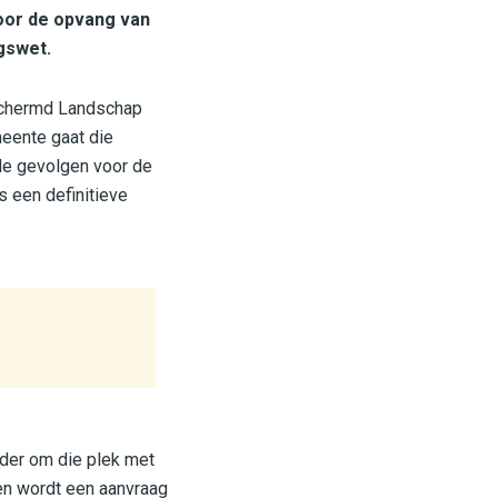
oor de opvang van
gswet.
Beschermd Landschap
meente gaat die
de gevolgen voor de
s een definitieve
rder om die plek met
en wordt een aanvraag