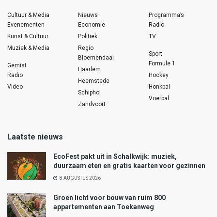
Cultuur & Media
Nieuws
Programma’s
Evenementen
Economie
Radio
Kunst & Cultuur
Politiek
TV
Muziek & Media
Regio
Sport
Bloemendaal
Formule 1
Gemist
Haarlem
Radio
Hockey
Heemstede
Video
Honkbal
Schiphol
Voetbal
Zandvoort
Laatste nieuws
EcoFest pakt uit in Schalkwijk: muziek,
duurzaam eten en gratis kaarten voor gezinnen
8 AUGUSTUS 2026
Groen licht voor bouw van ruim 800
appartementen aan Toekanweg