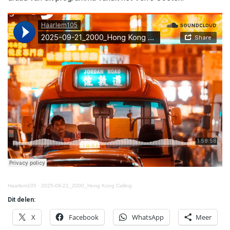
Haarlem105
·
2025-09-21_2000_Hong Kong Calling
Dit delen:
X
Facebook
WhatsApp
Meer