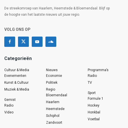
De streekomroep van Haarlem, Heemstede & Bloemendaal. Blijf op
de hoogte van het laatste nieuws uit jouw regio.
VOLG ONS OP
Categorieën
Cultuur & Media
Nieuws
Programma’s
Evenementen
Economie
Radio
Kunst & Cultuur
Politiek
TV
Muziek & Media
Regio
Sport
Bloemendaal
Formule 1
Gemist
Haarlem
Radio
Hockey
Heemstede
Video
Honkbal
Schiphol
Voetbal
Zandvoort