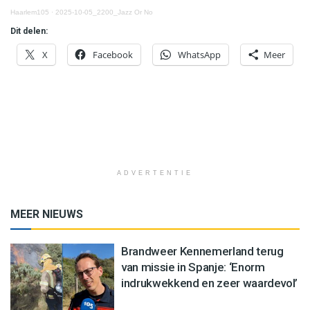
Haarlem105
·
2025-10-05_2200_Jazz Or No
Dit delen:
X
Facebook
WhatsApp
Meer
ADVERTENTIE
MEER NIEUWS
Brandweer Kennemerland terug
van missie in Spanje: ‘Enorm
indrukwekkend en zeer waardevol’