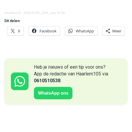
Haarlem105
·
2026-02-08_2200_Jazz Or No
Dit delen:
X
Facebook
WhatsApp
Meer
Heb je nieuws of een tip voor ons?
App de redactie van Haarlem105 via
0610510538
.
WhatsApp ons