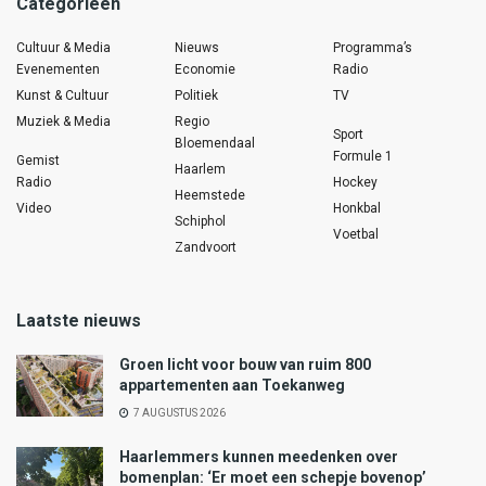
Categorieën
Cultuur & Media
Nieuws
Programma’s
Evenementen
Economie
Radio
Kunst & Cultuur
Politiek
TV
Muziek & Media
Regio
Sport
Bloemendaal
Formule 1
Gemist
Haarlem
Radio
Hockey
Heemstede
Video
Honkbal
Schiphol
Voetbal
Zandvoort
Laatste nieuws
Groen licht voor bouw van ruim 800
appartementen aan Toekanweg
7 AUGUSTUS 2026
Haarlemmers kunnen meedenken over
bomenplan: ‘Er moet een schepje bovenop’