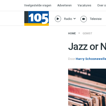
Veelgestelde vragen
Adverteren
Vacatures
Over 
Radio
Televisie
HOME
GEMIST
Jazz or 
Door
Harry Schoonewell