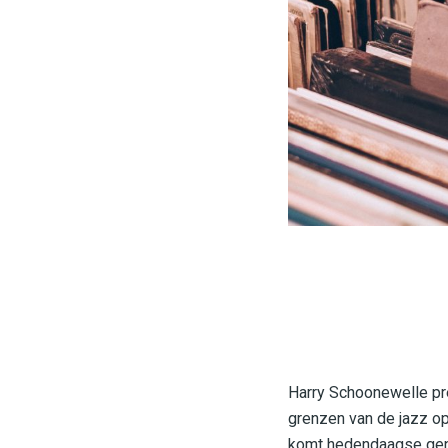
Harry Schoonewelle pre
grenzen van de jazz op
komt hedendaagse genr