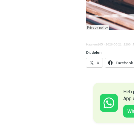
Haarlem105
·
2026-06-21_2200_J
Dit delen:
X
Facebook
Heb j
App 
Wh