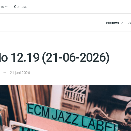
ons
Contact
Nieuws
S
No 12.19 (21-06-2026)
e
21 juni 2026