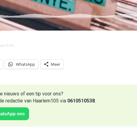
azz Or No
WhatsApp
Meer
e nieuws of een tip voor ons?
de redactie van Haarlem105 via
0610510538
.
atsApp ons