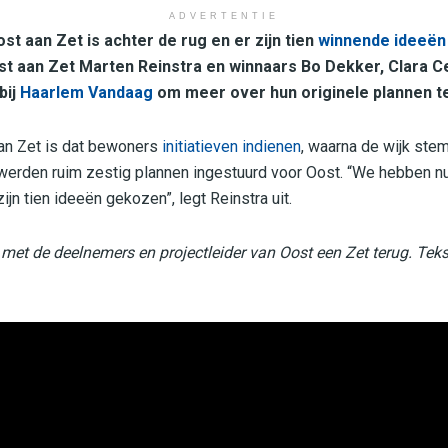
ADVERTENTIE
t aan Zet is achter de rug en er zijn tien
winnende ideeën
st aan Zet Marten Reinstra en winnaars Bo Dekker, Clara 
bij
Haarlem Vandaag
om meer over hun originele plannen te
aan Zet is dat bewoners
initiatieven indienen
, waarna de wijk ste
werden ruim zestig plannen ingestuurd voor Oost. “We hebben n
ijn tien ideeën gekozen”, legt Reinstra uit.
k met de deelnemers en projectleider van Oost een Zet terug. Tek