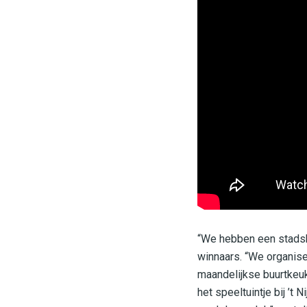
“We hebben een stadsboe
winnaars. “We organise
maandelijkse buurtkeu
het speeltuintje bij ’t