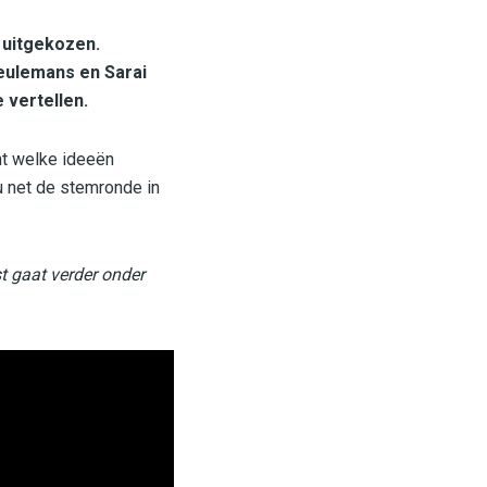
uitgekozen.
Ceulemans en Sarai
 vertellen.
mt welke ideeën
u net de stemronde in
st gaat verder onder