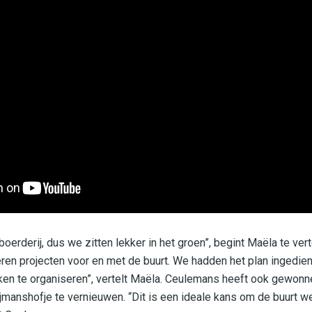
rderij, dus we zitten lekker in het groen”, begint Maëla te verte
ren projecten voor en met de buurt. We hadden het plan ingedi
ken te organiseren”, vertelt Maëla. Ceulemans heeft ook gewonn
 Nijmanshofje te vernieuwen. “Dit is een ideale kans om de buurt