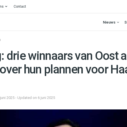
ons
Contact
Nieuws
S
O
g: drie winnaars van Oost 
n over hun plannen voor Ha
 juni 2025 - Updated on 6 juni 2025