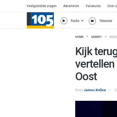
Veelgestelde vragen
Adverteren
Vacatures
Over 
Radio
Televisie
HOME
GEMIST
VIDE
Kijk teru
vertelle
Oost
Door
James Kollee
5