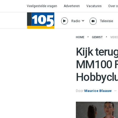
Veelgestelde vragen
Adverteren
Vacatures
Over 
Radio
Televisie
HOME
GEMIST
VIDE
Kijk teru
MM100 Fe
Hobbycl
Door
Maurice Blaauw