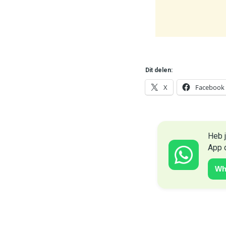
Dit delen:
X
Facebook
Heb j
App 
Wh