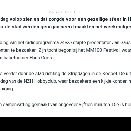
ADVERTENTIE
erdag volop zien en dat zorgde voor een gezellige sfeer in 
or de stad werden georganiseerd maakten het weekendgev
ending van het radioprogramma
Heiza
stapte presentator Jan Gaus
ten te bezoeken. Zijn tocht begon bij het MM100 Festival, waar 
nitiatiefnemer Hans Goes.
s verder door de stad richting de Stripdagen in de Koepel. De u
n dag van de NZH Hobbyclub, waar bezoekers een kijkje konden 
eniging.
n samenvatting gemaakt van ongeveer vijftien minuten. Die is hie