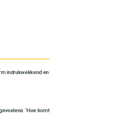
orm indrukwekkend en
 gevoelens: ‘Hoe komt