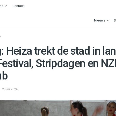
ons
Contact
Nieuws
S
O
g: Heiza trekt de stad in la
stival, Stripdagen en N
ub
2 juni 2026