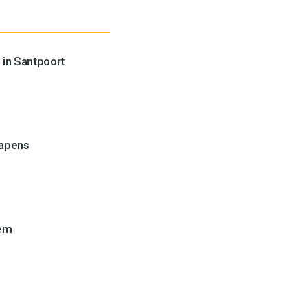
 in Santpoort
wapens
lem