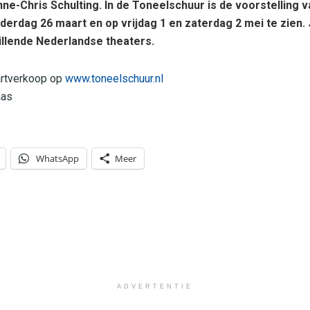
e-Chris Schulting. In de Toneelschuur is de voorstelling 
derdag 26 maart en op vrijdag 1 en zaterdag 2 mei te zien.
hillende Nederlandse theaters.
artverkoop op
www.toneelschuur.nl
aas
WhatsApp
Meer
ADVERTENTIE