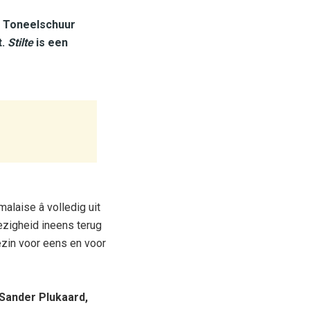
n Toneelschuur
t.
Stilte
is een
laise â volledig uit
ezigheid ineens terug
gezin voor eens en voor
 Sander Plukaard,