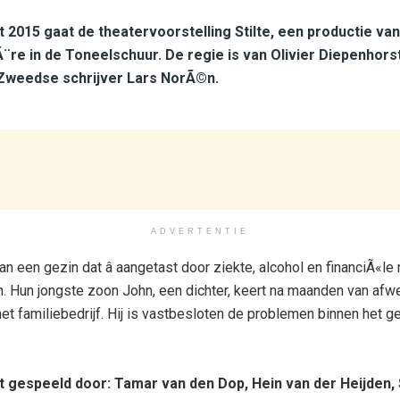
 2015 gaat de theatervoorstelling Stilte, een productie va
Ã¨re in de Toneelschuur. De regie is van Olivier Diepenhors
 Zweedse schrijver Lars NorÃ©n.
ADVERTENTIE
 een gezin dat â aangetast door ziekte, alcohol en financiÃ«le ma
en. Hun jongste zoon John, een dichter, keert na maanden van afw
het familiebedrijf. Hij is vastbesloten de problemen binnen het 
t gespeeld door: Tamar van den Dop, Hein van der Heijden,