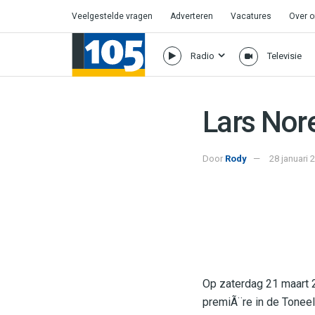
Veelgestelde vragen
Adverteren
Vacatures
Over 
Radio
Televisie
Lars Nore
Door
Rody
28 januari 
Op zaterdag 21 maart 
premiÃ¨re in de Tonee