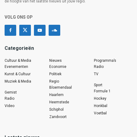
de hoogte van het laatste nieuws uit jouw regio.
VOLG ONS OP
Categorieën
Cultuur & Media
Nieuws
Programma’s
Evenementen
Economie
Radio
Kunst & Cultuur
Politiek
TV
Muziek & Media
Regio
Sport
Bloemendaal
Formule 1
Gemist
Haarlem
Radio
Hockey
Heemstede
Video
Honkbal
Schiphol
Voetbal
Zandvoort