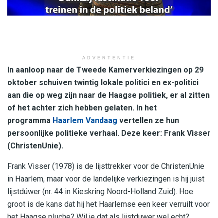
ADVERTENTIE
In aanloop naar de Tweede Kamerverkiezingen op 29
oktober schuiven twintig lokale politici en ex-politici
aan die op weg zijn naar de Haagse politiek, er al zitten
of het achter zich hebben gelaten. In het
programma
Haarlem Vandaag
vertellen ze hun
persoonlijke politieke verhaal. Deze keer: Frank Visser
(ChristenUnie).
Frank Visser (
1978
)
is de lijsttrekker voor de ChristenUnie
in Haarlem, maar voor de landelijke verkiezingen
is hij juist
lijstdúwer (nr. 44 in Kieskring Noord-Holland Zuid)
.
Hoe
groot is de kans dat hij het Haarlemse
een keer
verruilt voor
het Haagse pluche?
Wil je dat als lijstduwer wel echt?