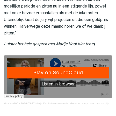
moeilijke periode en zitten nu in een stijgende lijn, zowel
met onze bezoekersaantallen als met de inkomsten.
Uiteindelijk kiest de jury vijf projecten uit die een geldprijs
winnen. Halverwege deze maand horen we of we daarbij
zitten.”
Luister het hele gesprek met Marije Kool hier terug.
Haarlem105
·
2026-05-27-Marije Kool Museum van der Geest en dingt mee naar de pijzen in de VOORbeeldverkiezing