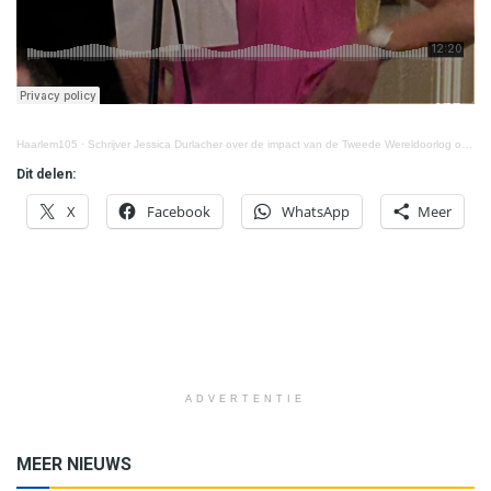
Haarlem105
·
Schrijver Jessica Durlacher over de impact van de Tweede Wereldoorlog op haar leven
Dit delen:
X
Facebook
WhatsApp
Meer
ADVERTENTIE
MEER NIEUWS