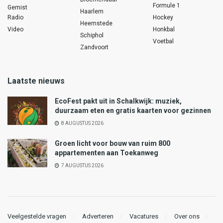
Formule 1
Gemist
Haarlem
Radio
Hockey
Heemstede
Video
Honkbal
Schiphol
Voetbal
Zandvoort
Laatste nieuws
EcoFest pakt uit in Schalkwijk: muziek,
duurzaam eten en gratis kaarten voor gezinnen
8 AUGUSTUS 2026
Groen licht voor bouw van ruim 800
appartementen aan Toekanweg
7 AUGUSTUS 2026
Veelgestelde vragen
Adverteren
Vacatures
Over ons