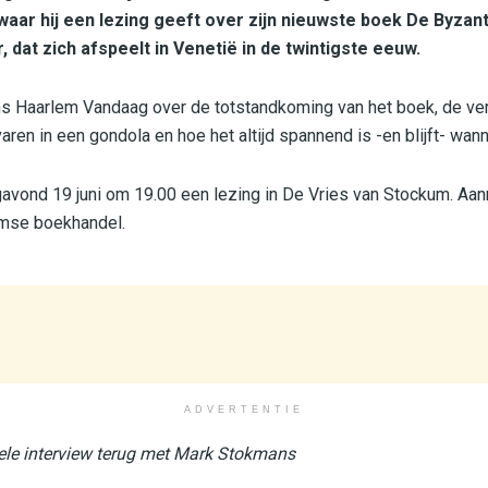
aar hij een lezing geeft over zijn nieuwste boek De Byzanti
, dat zich afspeelt in Venetië in de twintigste eeuw.
ns Haarlem Vandaag over de totstandkoming van het boek, de ver
varen in een gondola en hoe het altijd spannend is -en blijft- wan
avond 19 juni om 19.00 een lezing in De Vries van Stockum. Aa
emse boekhandel.
ADVERTENTIE
hele interview terug met Mark Stokmans