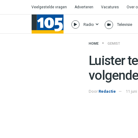
Veelgestelde vragen
Adverteren
Vacatures
Over 
Radio
Televisie
HOME
GEMIST
Luister t
volgende
Door
Redactie
11 juni