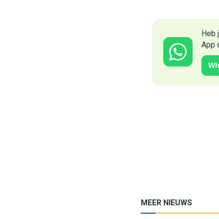
Heb j
App 
Wh
MEER NIEUWS