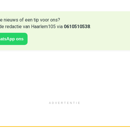
e nieuws of een tip voor ons?
de redactie van Haarlem105 via
0610510538
.
atsApp ons
ADVERTENTIE