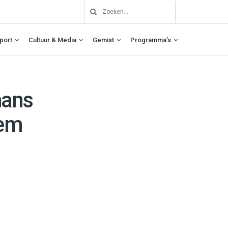
port
Cultuur & Media
Gemist
Programma’s
mans
lem