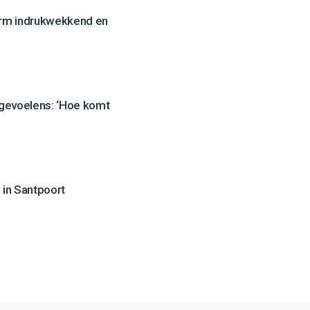
orm indrukwekkend en
 gevoelens: ‘Hoe komt
 in Santpoort