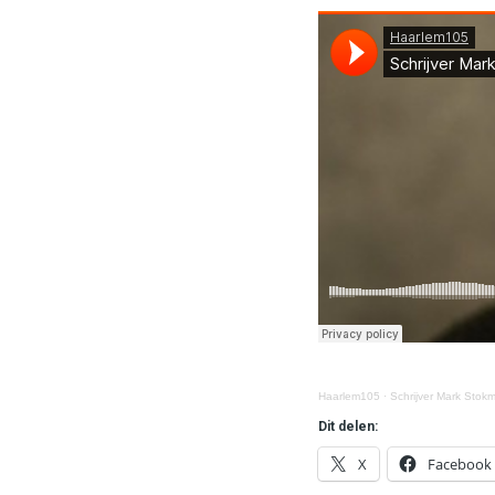
Haarlem105
·
Schrijver Mark Stok
Dit delen:
X
Facebook