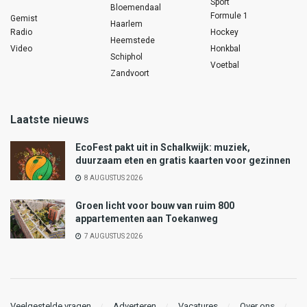
Sport
Bloemendaal
Formule 1
Gemist
Haarlem
Radio
Hockey
Heemstede
Video
Honkbal
Schiphol
Voetbal
Zandvoort
Laatste nieuws
EcoFest pakt uit in Schalkwijk: muziek,
duurzaam eten en gratis kaarten voor gezinnen
8 AUGUSTUS 2026
Groen licht voor bouw van ruim 800
appartementen aan Toekanweg
7 AUGUSTUS 2026
Veelgestelde vragen
Adverteren
Vacatures
Over ons