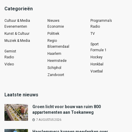
Categorieën
Cultuur & Media
Nieuws
Programma’s
Evenementen
Economie
Radio
Kunst & Cultuur
Politiek
TV
Muziek & Media
Regio
Sport
Bloemendaal
Formule 1
Gemist
Haarlem
Radio
Hockey
Heemstede
Video
Honkbal
Schiphol
Voetbal
Zandvoort
Laatste nieuws
Groen licht voor bouw van ruim 800
appartementen aan Toekanweg
7 AUGUSTUS 2026
Haarlemmers kunnen meedenken over