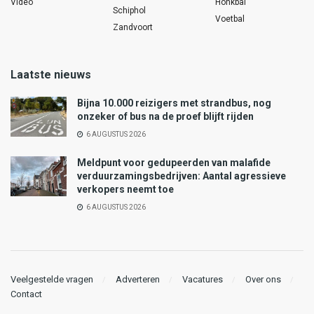
Video
Honkbal
Schiphol
Voetbal
Zandvoort
Laatste nieuws
Bijna 10.000 reizigers met strandbus, nog
onzeker of bus na de proef blijft rijden
6 AUGUSTUS 2026
Meldpunt voor gedupeerden van malafide
verduurzamingsbedrijven: Aantal agressieve
verkopers neemt toe
6 AUGUSTUS 2026
Veelgestelde vragen
Adverteren
Vacatures
Over ons
Contact