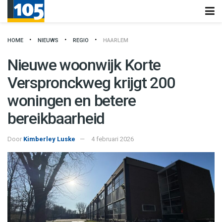
HOME
NIEUWS
REGIO
HAARLEM
Nieuwe woonwijk Korte
Verspronckweg krijgt 200
woningen en betere
bereikbaarheid
Door
Kimberley Luske
4 februari 2026