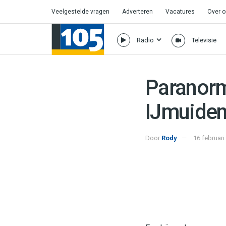
Veelgestelde vragen
Adverteren
Vacatures
Over 
Radio
Televisie
Paranorm
IJmuide
Door
Rody
16 februari