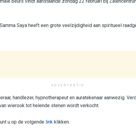
male beurs vindt aanstaande zondag 22 februari bij Zalencentru
 Samma Saya heeft een grote veelzijdigheid aan spiritueel raadge
ADVERTENTIE
steraar, handlezer, hypnotherapeut en auratekenaar aanwezig. Verd
an wierook tot helende stenen wordt verkocht.
kunt u op de volgende
link
klikken.