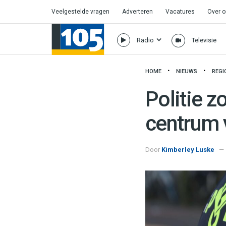
Veelgestelde vragen
Adverteren
Vacatures
Over 
Radio
Televisie
HOME
NIEUWS
REGI
Politie z
centrum 
Door
Kimberley Luske