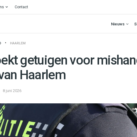
ons
Contact
Nieuws
S
O
HAARLEM
oekt getuigen voor mishan
van Haarlem
8 juni 2026