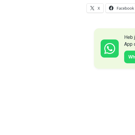
X
Facebook
Heb j
App 
Wh