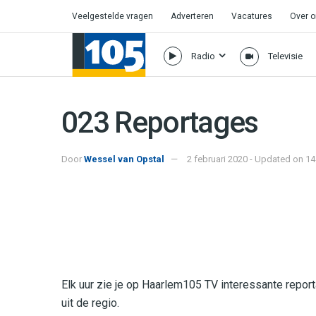
Veelgestelde vragen
Adverteren
Vacatures
Over 
Radio
Televisie
023 Reportages
Door
Wessel van Opstal
2 februari 2020 - Updated on 14
Elk uur zie je op Haarlem105 TV
interessante report
uit de regio
.