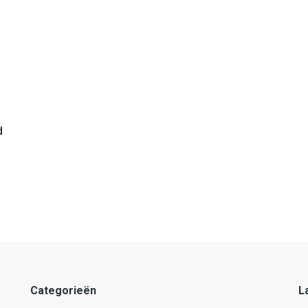
d
Categorieën
L