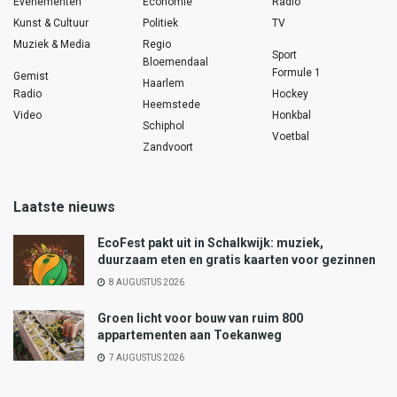
Evenementen
Economie
Radio
Kunst & Cultuur
Politiek
TV
Muziek & Media
Regio
Sport
Bloemendaal
Formule 1
Gemist
Haarlem
Radio
Hockey
Heemstede
Video
Honkbal
Schiphol
Voetbal
Zandvoort
Laatste nieuws
EcoFest pakt uit in Schalkwijk: muziek,
duurzaam eten en gratis kaarten voor gezinnen
8 AUGUSTUS 2026
Groen licht voor bouw van ruim 800
appartementen aan Toekanweg
7 AUGUSTUS 2026