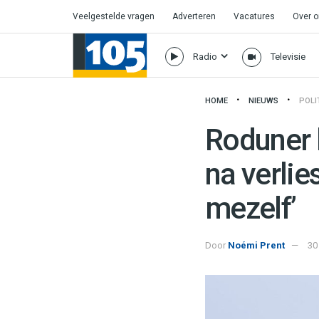
Veelgestelde vragen
Adverteren
Vacatures
Over 
Radio
Televisie
HOME
NIEUWS
POLI
Roduner b
na verlie
mezelf’
Door
Noémi Prent
30