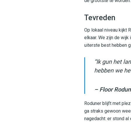
de grootste te worden.
Tevreden
Op lokaal niveau kijkt
elkaar. We zijn de wij
uiterste best hebben g
“Ik gun het l
hebben we het
– Floor Rodun
Roduner blijft met ple
ga straks gewoon weer 
nagedacht: er stond al 