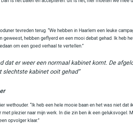
 Dan is het balen en accepteren: dit is het, hier moeten we mee d
 Roduner tevreden terug. “We hebben in Haarlem een leuke camp
k in geweest, hebben geflyerd en een mooi debat gehad. Ik heb he
edaan om een goed verhaal te vertellen.”
and dat er weer een normaal kabinet komt. De afgel
 slechtste kabinet ooit gehad”
er
zier wethouder. “Ik heb een hele mooie baan en het was niet dat 
met plezier naar mijn werk. In die zin ben ik een geluksvogel. M
een opvolger klaar.”