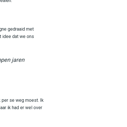
ealen.”
agne gedraaid met
t idee dat we ons
open jaren
ik per se weg moest. Ik
aar ik had er wel over