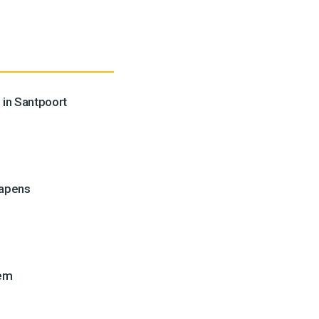
 in Santpoort
wapens
lem