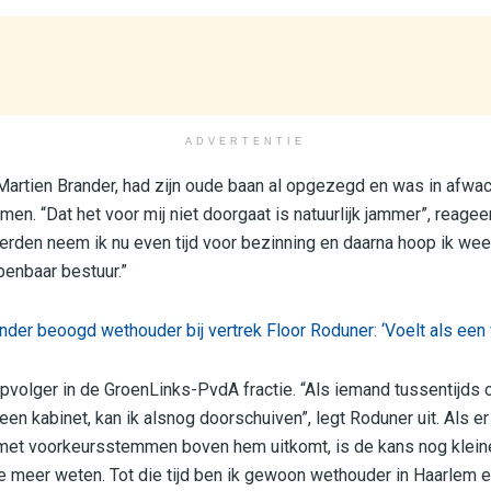
ADVERTENTIE
Martien Brander, had zijn oude baan al opgezegd en was in afwacht
en. “Dat het voor mij niet doorgaat is natuurlijk jammer”, reagee
erden neem ik nu even tijd voor bezinning en daarna hoop ik we
penbaar bestuur.”
nder beoogd wethouder bij vertrek Floor Roduner: ‘Voelt als ee
pvolger in de GroenLinks-PvdA fractie. “Als iemand tussentijds o
en kabinet, kan ik alsnog doorschuiven”, legt Roduner uit. Als e
et voorkeursstemmen boven hem uitkomt, is de kans nog kleine
meer weten. Tot die tijd ben ik gewoon wethouder in Haarlem en