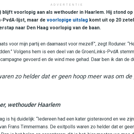
ADVERTENTIE
blijft voorlopig aan als wethouder in Haarlem. Hij stond op
s-PvdA-lijst, maar de
voorlopige uitslag
komt uit op 20 zetel
erstap naar Den Haag voorlopig van de baan.
laats voor mijn partij en daarnaast voor mezelf”, zegt Roduner. “He
dden.” Volgens hem is een deel van de GroenLinks-PvdA stemm
 campagne gevoerd en de wind mee gehad. Daar ben ik dan de d
 waren zo helder dat er geen hoop meer was om de 
er, wethouder Haarlem
lag is hij duidelijk: “Iedereen had een kater gisteravond en we zij
van Frans Timmermans. De exitpolls waren zo helder dat er ge