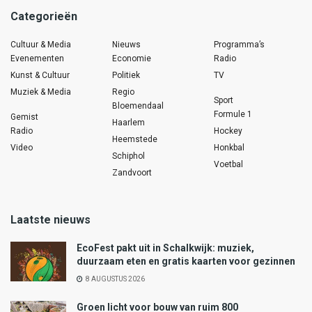
Categorieën
Cultuur & Media
Nieuws
Programma’s
Evenementen
Economie
Radio
Kunst & Cultuur
Politiek
TV
Muziek & Media
Regio
Sport
Bloemendaal
Formule 1
Gemist
Haarlem
Radio
Hockey
Heemstede
Video
Honkbal
Schiphol
Voetbal
Zandvoort
Laatste nieuws
EcoFest pakt uit in Schalkwijk: muziek,
duurzaam eten en gratis kaarten voor gezinnen
8 AUGUSTUS 2026
Groen licht voor bouw van ruim 800