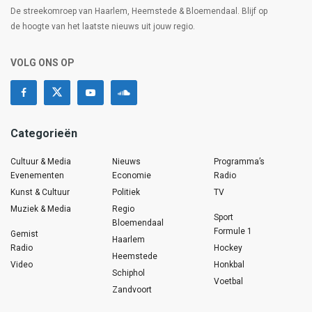
De streekomroep van Haarlem, Heemstede & Bloemendaal. Blijf op
de hoogte van het laatste nieuws uit jouw regio.
VOLG ONS OP
Categorieën
Cultuur & Media
Nieuws
Programma’s
Evenementen
Economie
Radio
Kunst & Cultuur
Politiek
TV
Muziek & Media
Regio
Sport
Bloemendaal
Formule 1
Gemist
Haarlem
Radio
Hockey
Heemstede
Video
Honkbal
Schiphol
Voetbal
Zandvoort