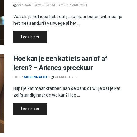
29 MAART 2021 - UPDATED ON 5 APRIL 2021
Wat als je het idee hebt dat je kat naar buiten wil, maar je
het niet aandurft vanwege al het ...
Details
Lees meer
Hoe kan je een kat iets aan of af
leren? – Arianes spreekuur
DOOR
MORENA KLOK
24 MAART 2021
Blijft je kat maar krabben aan de bank of wil je dat je kat
zelfstandig naar de wc kan? Hoe ...
Details
Lees meer