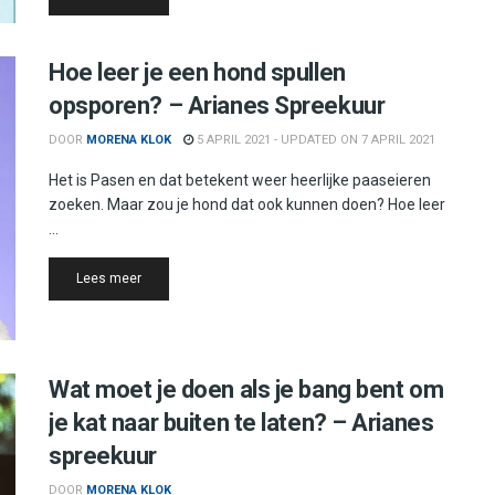
Hoe leer je een hond spullen
opsporen? – Arianes Spreekuur
DOOR
MORENA KLOK
5 APRIL 2021 - UPDATED ON 7 APRIL 2021
Het is Pasen en dat betekent weer heerlijke paaseieren
zoeken. Maar zou je hond dat ook kunnen doen? Hoe leer
...
Details
Lees meer
Wat moet je doen als je bang bent om
je kat naar buiten te laten? – Arianes
spreekuur
DOOR
MORENA KLOK