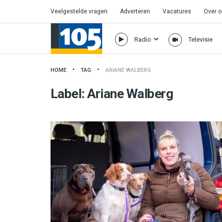
Veelgestelde vragen
Adverteren
Vacatures
Over 
Radio
Televisie
HOME
TAG
ARIANE WALBERG
Label:
Ariane Walberg