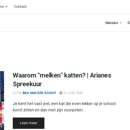
ons
Contact
Nieuws
S
Waarom “melken” katten? | Arianes
Spreekuur
DOOR
BAS VAN DER SCHUIT
23 JUNI 2024
Je kent het vast wel, een kat die even lekker op je schoot
komt zitten en dan met zijn voorpoten ...
Details
Lees meer