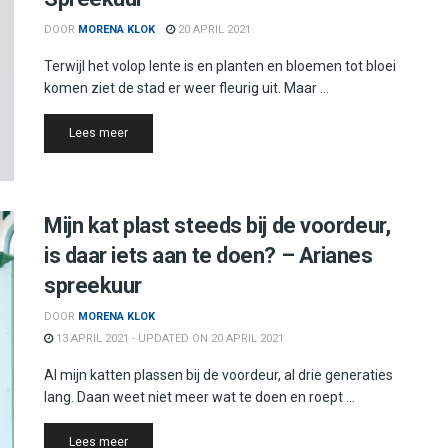
DOOR
MORENA KLOK
20 APRIL 2021
Terwijl het volop lente is en planten en bloemen tot bloei
komen ziet de stad er weer fleurig uit. Maar ...
Details
Lees meer
Mijn kat plast steeds bij de voordeur,
is daar iets aan te doen? – Arianes
spreekuur
DOOR
MORENA KLOK
13 APRIL 2021 - UPDATED ON 20 APRIL 2021
Al mijn katten plassen bij de voordeur, al drie generaties
lang. Daan weet niet meer wat te doen en roept ...
Details
Lees meer