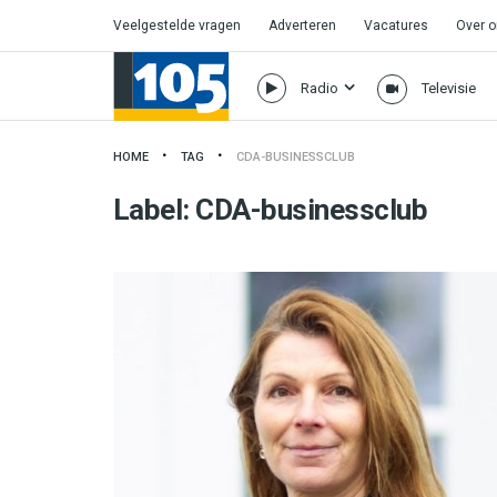
Veelgestelde vragen
Adverteren
Vacatures
Over 
Radio
Televisie
HOME
TAG
CDA-BUSINESSCLUB
Label:
CDA-businessclub