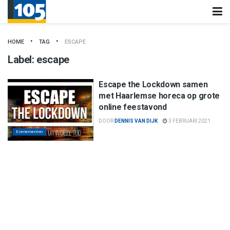
HOME
TAG
ESCAPE
Label:
escape
Escape the Lockdown samen
met Haarlemse horeca op grote
online feestavond
DOOR
DENNIS VAN DIJK
3 FEBRUARI 2021
Evenementen