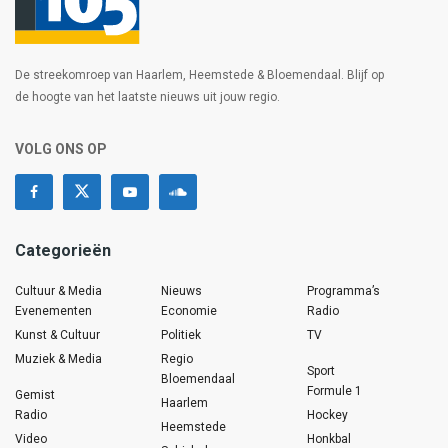
De streekomroep van Haarlem, Heemstede & Bloemendaal. Blijf op
de hoogte van het laatste nieuws uit jouw regio.
VOLG ONS OP
Categorieën
Cultuur & Media
Nieuws
Programma’s
Evenementen
Economie
Radio
Kunst & Cultuur
Politiek
TV
Muziek & Media
Regio
Sport
Bloemendaal
Formule 1
Gemist
Haarlem
Radio
Hockey
Heemstede
Video
Honkbal