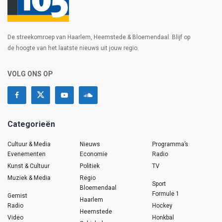
De streekomroep van Haarlem, Heemstede & Bloemendaal. Blijf op
de hoogte van het laatste nieuws uit jouw regio.
VOLG ONS OP
Categorieën
Cultuur & Media
Nieuws
Programma’s
Evenementen
Economie
Radio
Kunst & Cultuur
Politiek
TV
Muziek & Media
Regio
Sport
Bloemendaal
Formule 1
Gemist
Haarlem
Radio
Hockey
Heemstede
Video
Honkbal