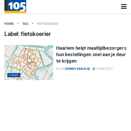
HOME
TAG
FIETSKOERIER
Label:
fietskoerier
Haarlem helpt maaltijdbezorgers
hun bestellingen snel aan je deur
te krijgen
DOOR
DENNIS VAN DIJK
14 MEI 2021
Haarlem